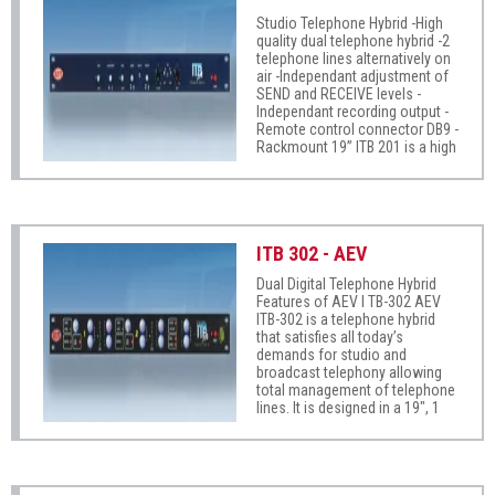
digital hybrid, and no
Studio Telephone Hybrid -High
adjustments or calibration
quality dual telephone hybrid -2
required.
telephone lines alternatively on
air -Independant adjustment of
SEND and RECEIVE levels -
Independant recording output -
Remote control connector DB9 -
Rackmount 19” ITB 201 is a high
quality telephonic hybrid
designed to solve all interface
problems between telephone
lines and any console. It permits
to connect 2 telephone lines
ITB 302 - AEV
with crystal clear audio quality.
Dual Digital Telephone Hybrid
Features of AEV I TB-302 AEV
ITB-302 is a telephone hybrid
that satisfies all today’s
demands for studio and
broadcast telephony allowing
total management of telephone
lines. It is designed in a 19", 1
unit, rackmounting container,
housing 1 or 2 telephone
hybrids. Units may be
interconnected to allow