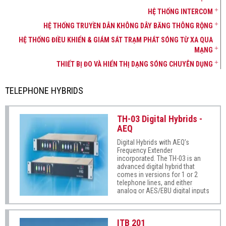
HỆ THỐNG INTERCOM
HỆ THỐNG TRUYỀN DẪN KHÔNG DÂY BĂNG THÔNG RỘNG
HỆ THỐNG ĐIỀU KHIỂN & GIÁM SÁT TRẠM PHÁT SÓNG TỪ XA QUA
MẠNG
THIẾT BỊ ĐO VÀ HIỂN THỊ DẠNG SÓNG CHUYÊN DỤNG
TELEPHONE HYBRIDS
TH-03 Digital Hybrids -
AEQ
Digital Hybrids with AEQ’s
Frequency Extender
incorporated. The TH-03 is an
advanced digital hybrid that
comes in versions for 1 or 2
telephone lines, and either
analog or AES/EBU digital inputs
and outputs. Each model has
built-in signal level metering for
each hybrid line. Feedback is
ITB 201
automatically mitigated by the