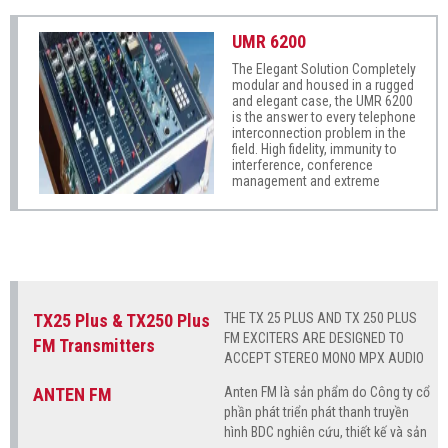
amortized very rapidly through
simple saving of costs.
UMR 6200
The Elegant Solution Completely
modular and housed in a rugged
and elegant case, the UMR 6200
is the answer to every telephone
interconnection problem in the
field. High fidelity, immunity to
interference, conference
management and extreme
simplicity makes the UMR 6200
the ideal solution for all
telephonic reporting, allowing
immediate connection,
independantly of operational
difficulties.
TX25 Plus & TX250 Plus
THE TX 25 PLUS AND TX 250 PLUS
FM EXCITERS ARE DESIGNED TO
FM Transmitters
ACCEPT STEREO MONO MPX AUDIO
SIGNALS TO BE MODULATED IN FM
ANTEN FM
Anten FM là sản phẩm do Công ty cổ
AND TO AMPLIFY THE RF. THE TX 25
phần phát triển phát thanh truyền
PLUS AND TX 250 PLUS FM ARE
hình BDC nghiên cứu, thiết kế và sản
EQUIPPED WITH AN INNOVATIVE AND