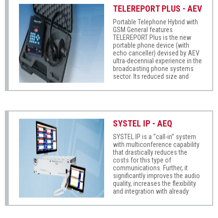
expansion to “n” lines whilst
TELEREPORT PLUS - AEV
maintaining simplicity of use
and the possibility of remote
Portable Telephone Hybrid with
control.
GSM General features
TELEREPORT Plus is the new
portable phone device (with
echo canceller) devised by AEV
ultra-decennial experience in the
broadcasting phone systems
sector. Its reduced size and
weight are the ideal solution for
reporting services by audio
transfer both via dial-up and
mobile phone lines. It is
specially suited for conditions
SYSTEL IP - AEQ
where the available operative
range for the reporter is limited.
SYSTEL IP is a “call-in” system
with multiconference capability
that drastically reduces the
costs for this type of
communications. Further, it
significantly improves the audio
quality, increases the flexibility
and integration with already
existing telephone systems at
the station. The investment
required is very small and will be