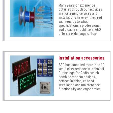
Many years of experience
obtained through our activities
in engineering services and
installations have synthesized
with regards to what
specifications a professional
audio cable should have. AEQ
offers a wide range of top-
quality, simple-to-install single-
and multi-pair cables that are
apt for both analog and digital
audio. Call us today for a quote
and samples!
Installation accessories
AEQ has amassed more than 10
years of experience in technical
furnishings for Radio, which
combine modern designs,
perfect finishing, ease of
installation and maintenance,
functionality and ergonomics.