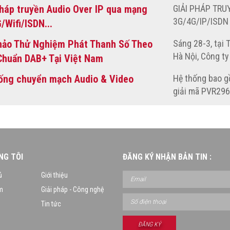
pháp truyền Audio Over IP qua mạng
GIẢI PHÁP TR
3G/4G/IP/ISDN
/Wifi/ISDN...
hảo Thử Nghiệm Phát Thanh Số Theo
Sáng 28-3, tại 
Hà Nội, Công ty
Chuẩn DAB+ Tại Việt Nam
(BDC) phối hợp 
ống chuyển mạch Audio & Video
Hệ thống bao g
nói Việt Nam) 
giải mã PVR2962
theo tiêu chuẩn
truyền dẫn IP (
nhà cung cấp đ
Tín hiệu Audio,
và chuyển thàn
NG TÔI
ĐĂNG KÝ NHẬN BẢN TIN :
gói để truyền q
ủ
Giới thiệu
được bộ giải m
m
Giải pháp - Công nghệ
dạng Audio, Vid
Tin tức