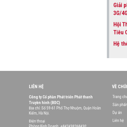
Giải 
3G/4G
Hội T
Tiêu 
Hệ th
LIÊN HỆ
VỀ CHÚ
Trang ch
Công ty Cổ phần Phát triển Phát thanh
Truyền hình (BDC)
Sản phẩ
Địa chỉ:
Số 59-61 Phố Thợ Nhuộm, Quận Hoàn
Dự án
Kiếm, Hà Nội.
Liên hệ
Điện thoại
Phòng Kinh Doanh:
+842438268430