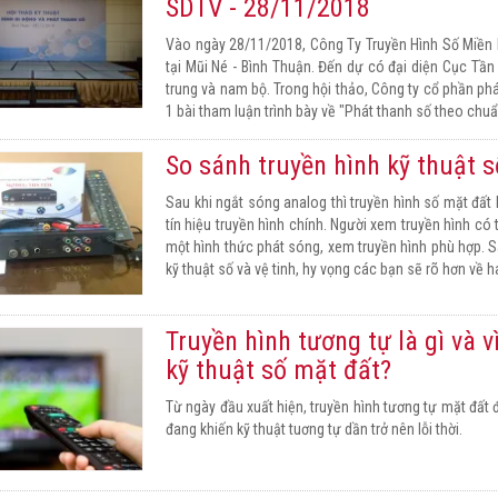
SDTV - 28/11/2018
Vào ngày 28/11/2018, Công Ty Truyền Hình Số Miền N
tại Mũi Né - Bình Thuận. Đến dự có đại diện Cục Tần
trung và nam bộ. Trong hội thảo, Công ty cổ phần phá
1 bài tham luận trình bày về "Phát thanh số theo chu
So sánh truyền hình kỹ thuật số
Sau khi ngắt sóng analog thì truyền hình số mặt đất 
tín hiệu truyền hình chính. Người xem truyền hình c
một hình thức phát sóng, xem truyền hình phù hợp. S
kỹ thuật số và vệ tinh, hy vọng các bạn sẽ rõ hơn về h
Truyền hình tương tự là gì và v
kỹ thuật số mặt đất?
Từ ngày đầu xuất hiện, truyền hình tương tự mặt đất đ
đang khiến kỹ thuật tuơng tự dần trở nên lỗi thời.