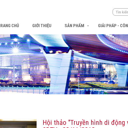
TRANG CHỦ
GIỚI THIỆU
SẢN PHẨM
GIẢI PHÁP - CÔ
Hội thảo "Truyền hình di động 