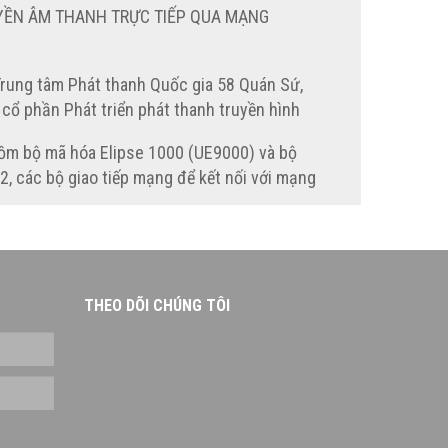
UYỀN ÂM THANH TRỰC TIẾP QUA MẠNG
Trung tâm Phát thanh Quốc gia 58 Quán Sứ,
 cổ phần Phát triển phát thanh truyền hình
với Trung tâm kỹ thuật phát thanh (Đài Tiếng
ồm bộ mã hóa Elipse 1000 (UE9000) và bộ
tổ chức Hội thảo Thử nghiệm phát thanh số
, các bộ giao tiếp mạng để kết nối với mạng
 DAB+ tại Việt Nam.
các bộ giao tiếp này sẽ được cung cấp bởi
ường truyền).
 Video sau khi qua bộ mã hóa sẽ được mã hóa
h các dòng tín hiệu số sau đấy được đóng
THEO DÕI CHÚNG TÔI
ua mạng IP, tại đầu cuối thu, các dòng bít sẽ
ã PVR2962 giải mã để đưa tín hiệu quay về
eo.