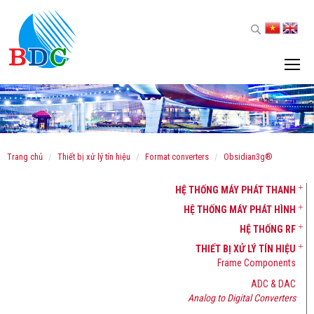
trang chủ
thiết bị xử lý tín hiệu
format converters
obsidian3g®
HỆ THỐNG MÁY PHÁT THANH
HỆ THỐNG MÁY PHÁT HÌNH
HỆ THỐNG RF
THIẾT BỊ XỬ LÝ TÍN HIỆU
Frame Components
ADC & DAC
Analog to Digital Converters