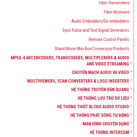
Fiber Transmitters
Fiber Receivers
Audio Embedders/De-embedders
Sync Pulse and Test Signal Generators
Remote Control Panels
Stand Alone Mini Box Conversion Products
MPEG-4 AVC ENCODERS, TRANSCODERS, MULTIPLEXERS & AUDIO
AND VIDEO STREAMING
CHUYỂN MẠCH AUDIO VÀ VIDEO
MULTIVIEWERS, SCAN CONVERTERS & LOGO INSERTERS
HỆ THỐNG TRUYỀN DẪN QUANG
HỆ THỐNG LƯU TRỮ DỮ LIỆU
HỆ THỐNG THIẾT BỊ CHO AUDIO STUDIO
HỆ THỐNG PHÁT SÓNG TỰ ĐỘNG
MÀN HÌNH CHUYÊN DỤNG
HỆ THỐNG INTERCOM