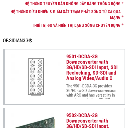
HỆ THỐNG TRUYỀN DẪN KHÔNG DÂY BĂNG THÔNG RỘNG
HỆ THỐNG ĐIỀU KHIỂN & GIÁM SÁT TRẠM PHÁT SÓNG TỪ XA QUA
MẠNG
THIẾT BỊ ĐO VÀ HIỂN THỊ DẠNG SÓNG CHUYÊN DỤNG
OBSIDIAN3G®
9501-DCDA-3G
Downconverter with
3G/HD/SD-SDI Input, SDI
Reclocking, SD-SDI and
Analog Video/Audio O
The 9501-DCDA-3G provides
3G/HD-to-SD down-conversion
with ARC and has versatility in
providing up to four SD-SDI
and/or analog composite
outputs as well as up to four
reclocked SDI input copies. The
9502-DCDA-3G
space-saving design of the
Downconverter with
9501-DCDA-3G provides for high
3G/HD/SD-SDI Input,
density, allowing two cards to